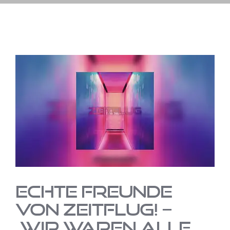
Zeige
grösseres
Bild
Echte Freunde
von Zeitflug! –
„Wir waren alle