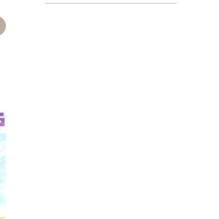
p
interest