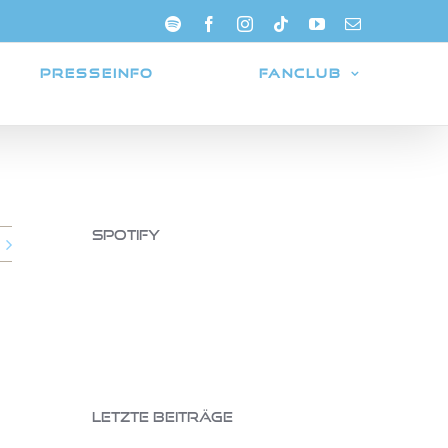
Spotify
Facebook
Instagram
Tiktok
YouTube
E-
Mail
PRESSEINFO
FANCLUB
Spotify
Letzte Beiträge