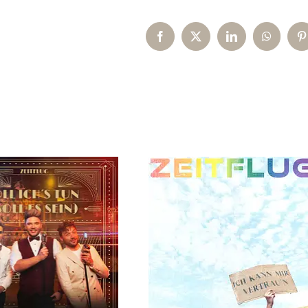
Facebook
X
LinkedIn
WhatsAp
P