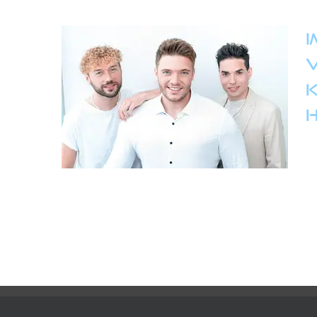
I
V
K
IMPRESSUM
DATENSCHUTZ
COOKIES