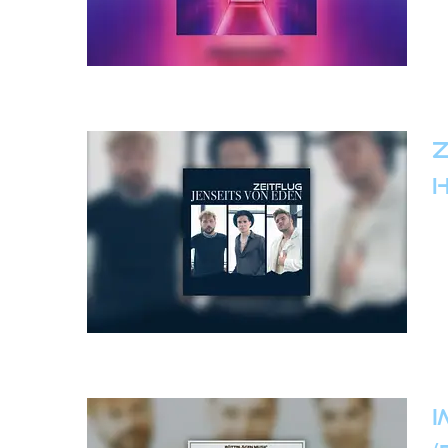
Z
H
I