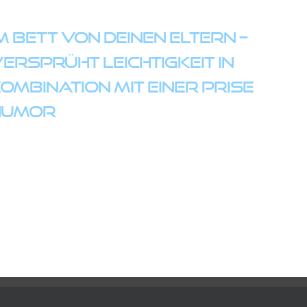
m Bett von Deinen Eltern –
ersprüht Leichtigkeit in
ombination mit einer Prise
Humor
©
2026 ZEITFLUG
ALLE RECHTE VORBEHALTEN | MADE WITH ❤︎