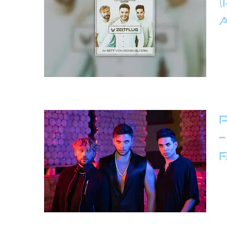
(
A
P
–
f