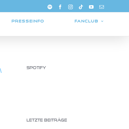
Spotify
Facebook
Instagram
Tiktok
YouTube
E-
Mail
PRESSEINFO
FANCLUB
Spotify
m
Letzte Beiträge